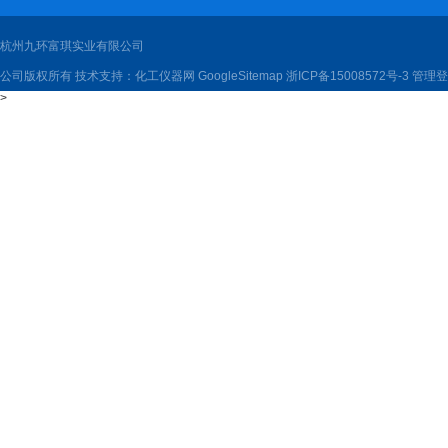
杭州九环富琪实业有限公司
公司版权所有 技术支持：
化工仪器网
GoogleSitemap
浙ICP备15008572号-3
管理登
>