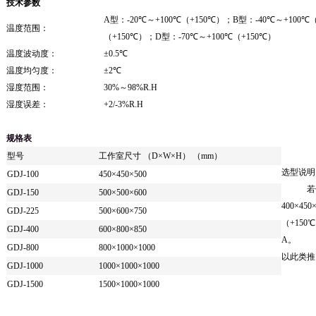
技术参数
A
型：
-20
℃～
+100
℃（
+150
℃）；
B
型：
-40
℃～
+100
℃
温度范围：
（
+150
℃）；
D
型：
-70
℃～
+100
℃（
+150
℃）
温度波动度：
±
0.5
℃
温度均匀度：
±
2
℃
湿度范围：
30%
～
98%R.H
湿度误差：
+2/-3%R.H
规格表
型号
工作室尺寸
（D
×
W
×
H
） （
mm）
选型说明
GDJ-100
450
×
450
×
500
若
GDJ-150
500
×
500
×
600
400
×
450
GDJ-225
500
×
600
×
750
（
+150
℃
GDJ-400
600
×
800
×
850
A
。
GDJ-800
800
×
1000
×
1000
以此类推
GDJ-1000
1000
×
1000
×
1000
GDJ-1500
1500
×
1000
×
1000