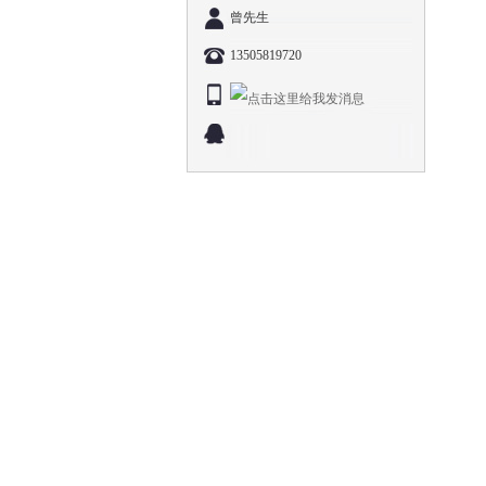
曾先生
13505819720