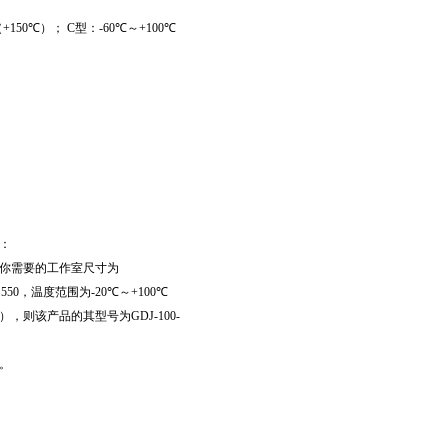
（
+150
℃）；
C
型：
-60
℃～
+100
℃
：
你需要的工作室尺寸为
×
550
，温度范围为
-20
℃～
+100
℃
），则该产品的其型号为
GDJ-100-
。