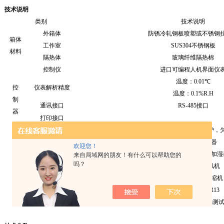
技术说明
类别
技术说明
外箱体
防锈冷轧钢板喷塑或不锈钢
箱体
工作室
SUS304
不锈钢板
材料
隔热体
玻璃纤维隔热棉
控制仪
进口可编程人机界面仪
温度：
0.01
℃
控
仪表解析精度
温度：
0.1%R.H
制
通讯接口
RS-485
接口
器
打印接口
附属功能
温度上下限报警，缺水报警，漏电保护，
加热器
镍铬合金电加热器
欢迎您！
系
加湿器
不锈钢铠装加热蒸发加湿
来自局域网的朋友！有什么可以帮助您的
统
吗？
风机
离心风机，轴流风机
配
制冷机
欧、美原装制冷压缩机
置
制冷剂
R502
，
R404A
，
R13
其他配置
多层真空强化玻璃视窗，
?50mm
测