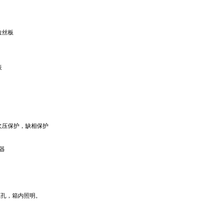
拉丝板
表
欠压保护，缺相保护
器
试孔，箱内照明。