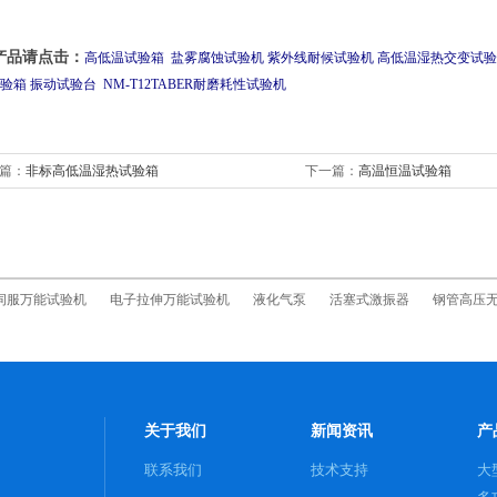
产品请点击：
高低温试验箱
盐雾腐蚀试验机
紫外线耐候试验机
高低温湿热交变
试验
验箱
振动试验台
NM-T12TABER
耐磨耗性试验机
篇：
非标高低温湿热试验箱
下一篇：
高温恒温试验箱
伺服万能试验机
电子拉伸万能试验机
液化气泵
活塞式激振器
钢管高压
关于我们
新闻资讯
产
联系我们
技术支持
大