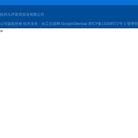
杭州九环富琪实业有限公司
公司版权所有 技术支持：
化工仪器网
GoogleSitemap
浙ICP备15008572号-3
管理登
>