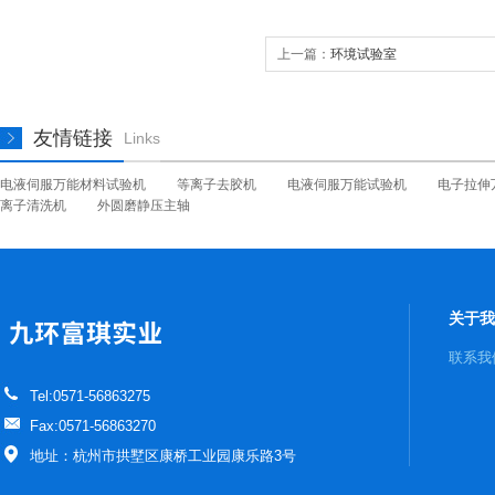
上一篇：
环境试验室
友情链接
Links
电液伺服万能材料试验机
等离子去胶机
电液伺服万能试验机
电子拉伸
离子清洗机
外圆磨静压主轴
关于我
联系我
Tel:0571-56863275
Fax:0571-56863270
地址：杭州市拱墅区康桥工业园康乐路3号