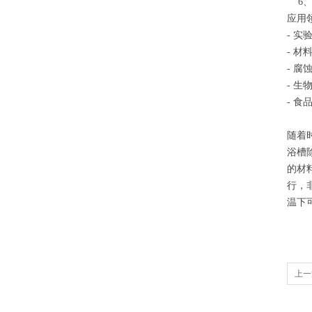
6、
应用
- 
- 材
- 腐
- 生
- 食
随着
浴槽
的材
行，
温下
上一