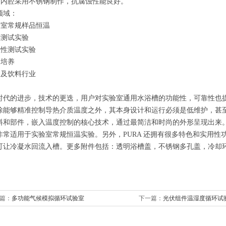
内腔采用不锈钢制作，抗腐蚀性能良好。
领域：
实验室常规样品恒温
料测试实验
蚀性测试实验
物培养
品及饮料行业
时代的进步，技术的更迭，用户对实验室通用水浴槽的功能性，可靠性也
除能够精准控制导热介质温度之外，其本身设计和运行必须是低维护，甚至
料和部件，嵌入温度控制的核心技术，通过最简洁和时尚的外形呈现出来
非常适用于实验室常规恒温实验。
另外，PURA 还拥有很多特色和实用性
可让冷凝水回流入槽。
更多附件包括：
透明浴槽盖，不锈钢多孔盖，冷却
篇：
多功能气候模拟循环试验室
下一篇：
光伏组件温湿度循环试