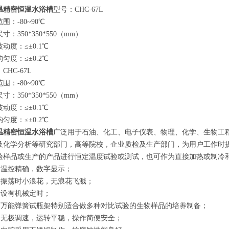
温精密恒温水浴槽
型号：CHC-67L
围：-80~90℃
寸：350*350*550（mm）
动度：≤±0.1℃
匀度：≤±0.2℃
CHC-67L
围：-80~90℃
寸：350*350*550（mm）
动度：≤±0.1℃
匀度：≤±0.2℃
温精密恒温水浴槽
广泛用于石油、化工、电子仪表、物理、化学、生物工
及化学分析等研究部门，高等院校，企业质检及生产部门，为用户工作时
验样品或生产的产品进行恒定温度试验或测试，也可作为直接加热或制冷
温控精确，数字显示；
振荡时小浪花，无浪花飞溅；
设有机械定时；
万能弹簧试瓶架特别适合做多种对比试验的生物样品的培养制备；
无极调速，运转平稳，操作简便安全；