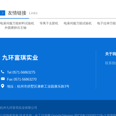
友情链接
Links
电液伺服万能材料试验机
等离子去胶机
电液伺服万能试验机
电子拉伸万能
外圆磨静压主轴
关于我
联系我
Tel:0571-56863275
Fax:0571-56863270
地址：杭州市拱墅区康桥工业园康乐路3号
杭州九环富琪实业有限公司
公司版权所有 技术支持：
化工仪器网
GoogleSitemap
浙ICP备15008572号-3
管理登