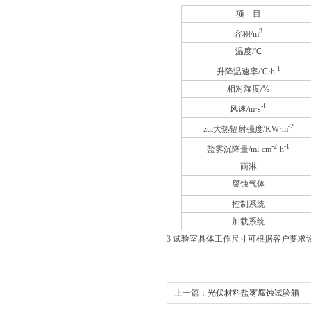
项 目
3
容积/m
温度/℃
-1
升降温速率/℃·h
相对湿度/%
-1
风速/m·s
-2
zui大热辐射强度/KW·m
-2
-1
盐雾沉降量/ml·cm
·h
雨淋
腐蚀气体
控制系统
加载系统
3 试验室具体工作尺寸可根据客户要求
上一篇：
光伏材料盐雾腐蚀试验箱