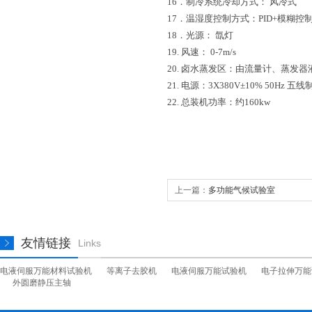
16．制冷系统冷却方式： 风冷式
17．温湿度控制方式：
PID+
模糊控
18．光源： 氙灯
19. 风速：
0
-7m
/s
20. 卤水蒸发区：
由流量计、蒸发器
21.
电源：
3X380V
±
10% 50Hz
五线
22.
总装机功率：约
160kw
上一篇：
多功能气候试验室
友情链接
Links
电液伺服万能材料试验机
等离子去胶机
电液伺服万能试验机
电子拉伸万能
外圆磨静压主轴