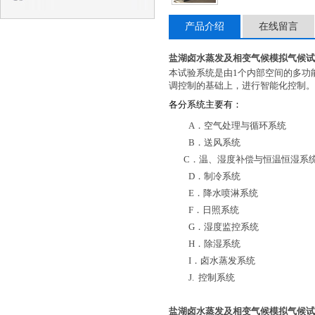
产品介绍
在线留言
盐湖卤水蒸发及相变气候模拟气候试
本试验系统是由
1
个内部空间的多功
调控制的基础上，进行智能化控制。
各分系统主要有：
A
．空气处理与循环系统
B
．送风系统
C
．温、湿度补偿与恒温恒湿系
D
．制冷系统
E
．降水喷淋系统
F
．日照系统
G
．湿度监控系统
H
．除湿系统
I
．卤水蒸发系统
J.
控制系统
盐湖卤水蒸发及相变气候模拟气候试