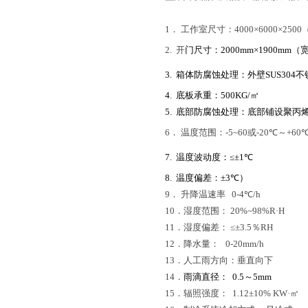
1
．
工作室尺寸：
4000
×6
000
×
2500
2.
开
门尺寸：
2000mm
×
1900mm
（宽
3.
箱体防腐蚀处理：外壁
SUS304
不
4.
底板承重：5
00KG/
㎡
5.
底部防腐蚀处理：底部铺设聚丙
6． 温度范围：-5~60或
-20
℃
～
+
60
7.
温度波动度：
≤±
1℃
8.
温度偏差：
±
3℃
）
9． 升降温速率
0
-4
℃
/h
10．湿度范围：
20%~98%R
·
H
11
．湿度偏差：
≤
±3.5
％
RH
12．降水量：
0
-20mm
/h
13．人工雨方向：垂直向下
14．
雨滴直径：
0.5
～
5mm
15．辐照强度：
1.12±10% KW·
㎡