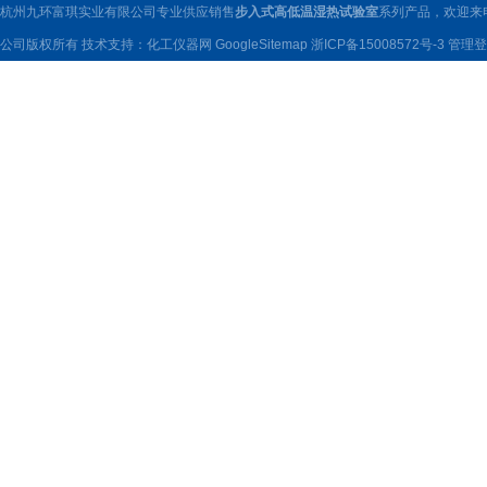
杭州九环富琪实业有限公司专业供应销售
步入式高低温湿热试验室
系列产品，欢迎来
公司版权所有 技术支持：
化工仪器网
GoogleSitemap
浙ICP备15008572号-3
管理登