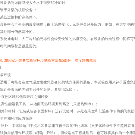
设备遇到淋雨或浸入冷水中而突然冷却时；
装于外部的机载设备中；
某些运输和贮存条件下。
设备中会产生高的温度梯度，由于温度变化，元器件会经受应力，例如，在大功率的
其他部分仍然是冷的。
系统通电时，人工冷却的元器件会经受快速的温度变化。在设备的制造过程中同样可
时间间隔都是很重要的。
 150.-2009军用装备实验室环境试验方法第5部分：温度冲击试验
用
1正常环境
适用于可能会在空气温度发生急剧变化的地方使用的装备。本试验仅用来评价温度急
靠近外表面的内部零部件的影响。典型情况如下：
装备在热区域和低温环境之间转换；
通过高性能运载工具，从地面高温环境升到高空（只是热到冷）；
仅用外部材料（包装或装备表面材料）进行试验时，从处在高空和低温条件下热的飞机
.2安全性和环境应力筛选
3所述外，本试验适用于提示装备暴露在低于温度变化速率（只要试验条件下不超过装
试验虽然用作环境应力筛选（ESS），但经适当工程处理后，也可以将其作为一个筛