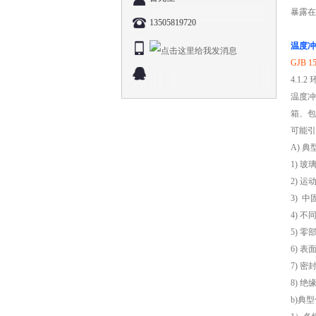
暴露在
13505819720
温度冲
GJB
4.1.
温度冲
箱、包
可能引
A) 
1) 
2) 
3) 
4) 
5) 
6) 
7) 
8) 
b)典