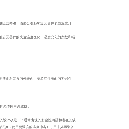
电阻器旁边，辐射会引起邻近元器件表面温度升
引起元器件的快速温度变化。温度变化的次数和幅
剧变化对装备的外表面、安装在外表面的零部件、
防护壳体内向外空投。
备的设计极限）下通常出现的安全性问题和潜在的缺
选试验（使用更温度的温度冲击），用来揭示装备