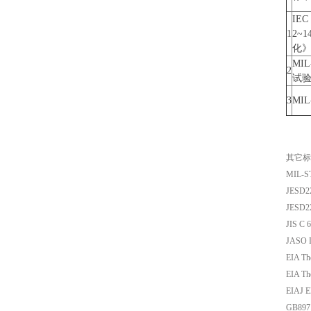
IEC
1
2~
化
MI
2
试
3
MI
其它标
MIL-ST
JESD22
JESD2
JIS C
JASO 
EIA The
EIA The
EIAJ 
GB897