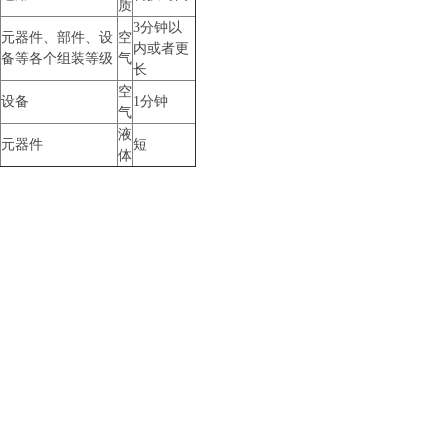
质
3分钟以
元器件、部件、设
空
内或者更
备等各个组装等级
气
长
空
设备
1分钟
气
液
元器件
短
体