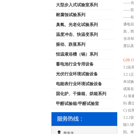
——当
大型步入式试验室系列
——安
耐腐蚀试验系列
——在
通电后
臭氧、光老化试验系列
高，而
温度冲击、快温变系列
当冷却
振动、跌落系列
度以及
恒温液浴槽（锅）系列
GJB
蓄电池行业专用设备
3.2应
光伏行业环境试验设备
3.2.
本试验
电能表行业环境试验设备
或装在
固化炉、干燥箱、烘箱系列
A) 
B) 
甲醛试验箱/甲醛试验室
C) 
3.2
除3.
陷。本
曾先生