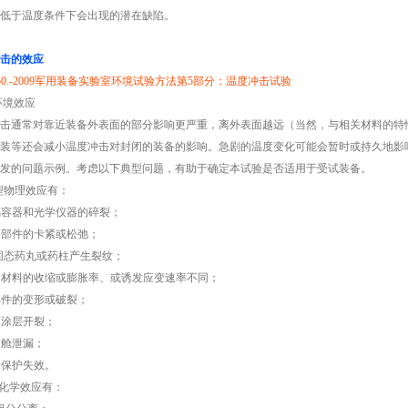
低于温度条件下会出现的潜在缺陷。
击的效应
 150.-2009军用装备实验室环境试验方法第5部分：温度冲击试验
2 环境效应
击通常对靠近装备外表面的部分影响更严重，离外表面越远（当然，与相关材料的特
装等还会减小温度冲击对封闭的装备的影响。急剧的温度变化可能会暂时或持久地影
发的问题示例。考虑以下典型问题，有助于确定本试验是否适用于受试装备。
典型物理效应有：
玻璃容器和光学仪器的碎裂；
运动部件的卡紧或松弛；
中固态药丸或药柱产生裂纹；
不同材料的收缩或膨胀率、或诱发应变速率不同；
零部件的变形或破裂；
表面涂层开裂；
密封舱泄漏；
绝缘保护失效。
型化学效应有：