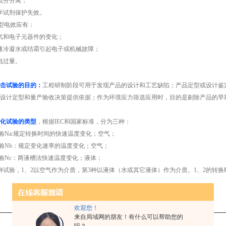
组分分离；
学试剂保护失效。
型电效应有：
气和电子元器件的变化；
速冷凝水或结霜引起电子或机械故障；
电过量。
击试验的目的：
工程研制阶段可用于发现产品的设计和工艺缺陷；产品定型或设计鉴
设计定型和量产验收决策提供依据；作为环境应力筛选应用时，目的是剔除产品的早
化试验的类型
，根据IEC和国家标准，分为三种：
试验Na:规定转换时间的快速温度变化；空气；
试验Nb：规定变化速率的温度变化；空气；
试验Nc：两液槽法快速温度变化；液体；
种试验，1、2以空气作为介质，第3种以液体（水或其它液体）作为介质。1、2的转
欢迎您！
来自局域网的朋友！有什么可以帮助您的
准
国内对应标准