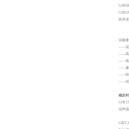
GJB54
GJB12
此外还
试验参
——试
——高
——低
——暴
——转
——试
稳定时
GJB 1
试件温
GB/T