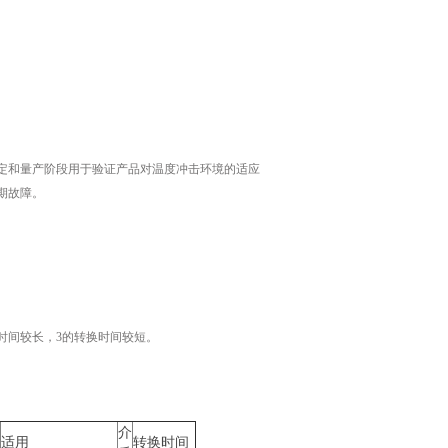
定和量产阶段用于验证产品对温度冲击环境的适应
期故障。
换时间较长，3的转换时间较短。
介
适用
转换时间