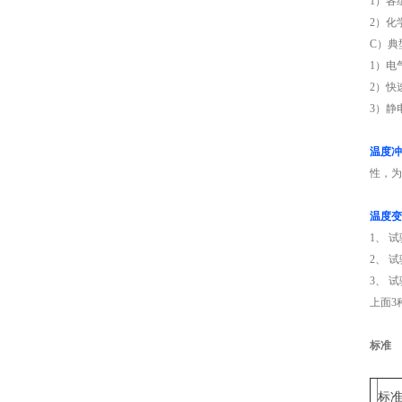
1）各
2）化
C）典
1）电
2）快
3）静
温度冲
性，为
温度变
1、 
2、 
3、 
上面3
标准
标