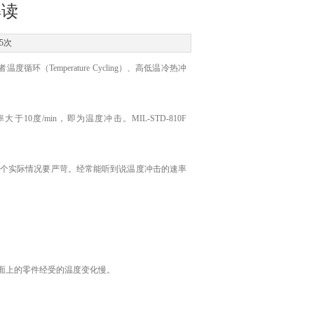
解读
5次
g）或者温度循环（Temperature Cycling）、高低温冷热冲
10度/min，即为温度冲击。MIL-STD-810F
个实际情况要严苛。经常能听到说温度冲击的速率
面上的零件经受的温度变化慢。