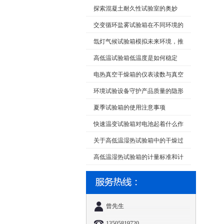
探索混凝土耐久性试验室的奥妙
交变循环盐雾试验箱在不同环境的
功能介绍
氙灯气候试验箱模拟未来环境，推
动科学研究与创新
高低温试验箱低温度是如何稳定
的？
电热真空干燥箱的仪表读数与真空
室里的玻棒温度计读数差异很大的原
环境试验设备守护产品质量的隐形
因
卫士
夏季试验箱的使用注意事项
快速温变试验箱对电池起着什么作
用呢?
关于高低温湿热试验箱中的干燥过
滤器的作用
高低温湿热试验箱的计量标准和计
量要求
曾先生
13505819720