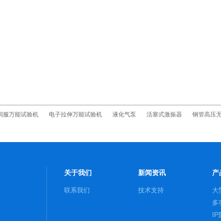
伺服万能试验机
电子拉伸万能试验机
液化气泵
活塞式激振器
钢管高压
关于我们
新闻资讯
产
联系我们
技术支持
大
多
I
系