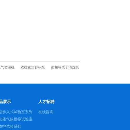
无气喷涂机
双端密封容积泵
射频等离子清洗机
品展示
人才招聘
型步入式试验室系列
在线咨询
功能气候模拟试验室
P防护试验系列
列