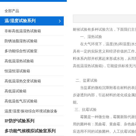
全部产品
温/湿度试验系列
耐候试验有多种试验方法，下面我们主
非标高低温湿热试验箱
一、湿热试验
防锈油脂湿热试验箱
在大气环境下，温度(热)和湿度(水
多功能综合性试验室
具有一定的实际意义和经济价值的工作
料体系内部并积累起来形成水泡，从而
高低温湿热试验箱
高低温湿热试验箱)，它能提供标准无
恒温恒湿试验箱
二、盐雾试验
高低温湿热交变试验箱
当盐雾的微粒沉降附着在材料的表面
高低温试验箱
步渗透到内部，引起材料的老化或金属
高低温低气压试验箱
能。
三、抗霉试验
温度/湿度/振动综合环境试验设备
霉菌是一种微生物，霉菌新陈代谢的排
IP防护试验系列
用的菌种有：黑曲霉、黄曲霉、杂色曲
多功能气候模拟试验室系列
应选用不同的试验菌种。人工抗霉试验