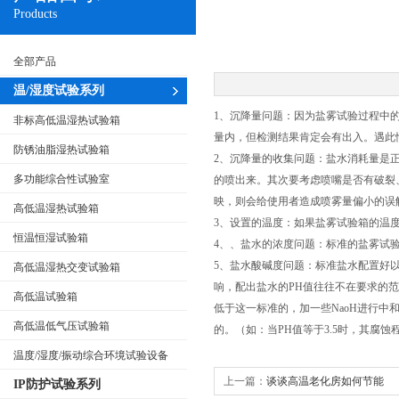
Products
全部产品
温/湿度试验系列
1、沉降量问题：因为盐雾试验过程中的沉降量标准
非标高低温湿热试验箱
量内，但检测结果肯定会有出入。遇此
防锈油脂湿热试验箱
2、沉降量的收集问题：盐水消耗量是
多功能综合性试验室
的喷出来。其次要考虑喷嘴是否有破裂
映，则会给使用者造成喷雾量偏小的误
高低温湿热试验箱
3、设置的温度：如果盐雾试验箱的温
恒温恒湿试验箱
4、、盐水的浓度问题：标准的盐雾试验
5、盐水酸碱度问题：标准盐水配置好以
高低温湿热交变试验箱
响，配出盐水的PH值往往不在要求的范
高低温试验箱
低于这一标准的，加一些NaoH进行
高低温低气压试验箱
的。（如：当PH值等于3.5时，其腐蚀程
温度/湿度/振动综合环境试验设备
上一篇：
谈谈高温老化房如何节能
IP防护试验系列