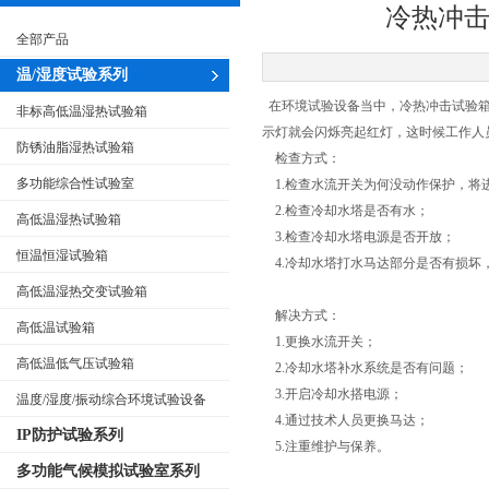
冷热冲
全部产品
温/湿度试验系列
在环境试验设备当中，冷热冲击试验箱
非标高低温湿热试验箱
示灯就会闪烁亮起红灯，这时候工作人
防锈油脂湿热试验箱
检查方式：
多功能综合性试验室
1.检查水流开关为何没动作保护，将
2.检查冷却水塔是否有水；
高低温湿热试验箱
3.检查冷却水塔电源是否开放；
恒温恒湿试验箱
4.冷却水塔打水马达部分是否有损坏
高低温湿热交变试验箱
解决方式：
高低温试验箱
1.更换水流开关；
高低温低气压试验箱
2.冷却水塔补水系统是否有问题；
3.开启冷却水搭电源；
温度/湿度/振动综合环境试验设备
4.通过技术人员更换马达；
IP防护试验系列
5.注重维护与保养。
多功能气候模拟试验室系列