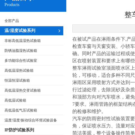
Products
整
全部产品
温/湿度试验系列
在被试产品在淋雨条件下,产
非标高低温湿热试验箱
检查车窗与天窗安装、小轿车
防锈油脂湿热试验箱
确。同时产品的运输过程或
区在喷射装置和要求上有哪些
多功能综合性试验室
整车淋雨试验室顶面喷水区
高低温湿热试验箱
轮，可移动，适合多种不同尺
恒温恒湿试验箱
淋雨区采用喷射方式并达到一
行过滤处理，去除泥砂及杂
高低温湿热交变试验箱
和顶部方向对汽车喷水，避免出
高低温试验箱
7要求。淋雨管路的框架结构
高低温低气压试验箱
的检修和维护。
汽车的防雨密封性试验装置
温度/湿度/振动综合环境试验设备
角，保证喷水压力、流量对
IP防护试验系列
简洁美观，整个设备操作简单