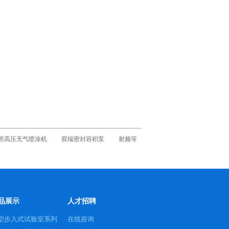
管高压无气喷涂机
双端密封容积泵
射频等
品展示
人才招聘
型步入式试验室系列
在线咨询