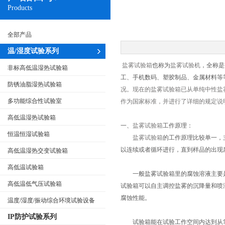
Products
全部产品
温/湿度试验系列
盐雾试验箱
也称为
盐雾试验机
，全称是
非标高低温湿热试验箱
工、手机数码、塑胶制品、金属材料等
防锈油脂湿热试验箱
况。现在的盐雾试验箱已从单纯中性盐
多功能综合性试验室
作为国家标准，并进行了详细的规定说
高低温湿热试验箱
一、
盐雾试验箱
工作原理：
恒温恒湿试验箱
盐雾试验箱
的工作原理比较单一，
以连续或者循环进行，直到样品的出现
高低温湿热交变试验箱
高低温试验箱
一般盐雾试验箱里的腐蚀溶液主要是5
高低温低气压试验箱
试验箱可以自主调控盐雾的沉降量和喷
腐蚀性能。
温度/湿度/振动综合环境试验设备
IP防护试验系列
试验箱能在试验工作空间内达到从常温