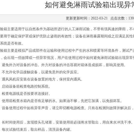
如何避免淋雨试验箱出现异
更新更新时间：2022-03-21 点击次数：139
验箱主要适用于以自然条件为基础所进行的人工淋雨试验，不带有强风速的降雨，不
用于确定保护罩或保护壳防止渗雨的有效性；设备在淋雨暴露期间或之后满足其性能
系统是否有效。
验箱主要是模拟产品或部件在运输和使用过程中产生的水和喷雾等环境条件，测试产
，会出现一些故障或一些异常情况，用户在使用过程中如何避免淋雨试验箱出现异常
避免外力对设备的冲击。外力对设备的冲击容易对箱体造成损坏，影响其使用。
不允许化学品接触设备，以避免意外的化学反应。
通风风机应安装在设备放置的地方，保持室内通风。
启动设备前检查电路控制系统。
检查电源线是否按要求连接好。
使用前检查水箱内是否有足够的水。如果油不够，先把它加满，以免损坏泵。
设备使用过程中如有异常声音，请立即切断电源检查。只有在检测到故障并解决后，
长时间使用后，发现喷头孔堵塞，安装使用前必须将水管取出，用自来水冲洗干净
每次试验结束后，取出样品，清洗设备内罐。