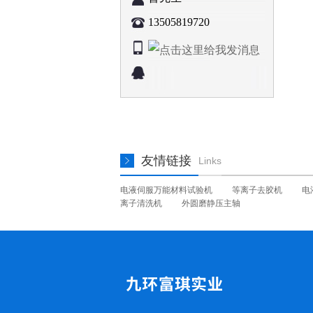
13505819720
友情链接
Links
电液伺服万能材料试验机
等离子去胶机
电
离子清洗机
外圆磨静压主轴