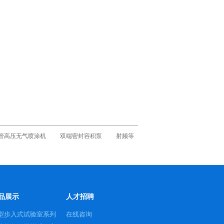
管高压无气喷涂机
双端密封容积泵
射频等
品展示
人才招聘
型步入式试验室系列
在线咨询