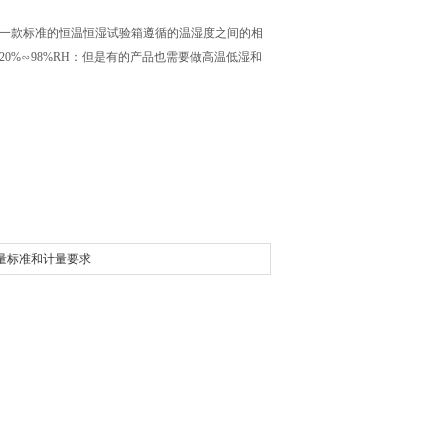
一款标准的恒温恒湿试验箱遵循的温湿度之间的相
0%∽98%RH：但是有的产品也需要做高温低湿和
量标准和计量要求