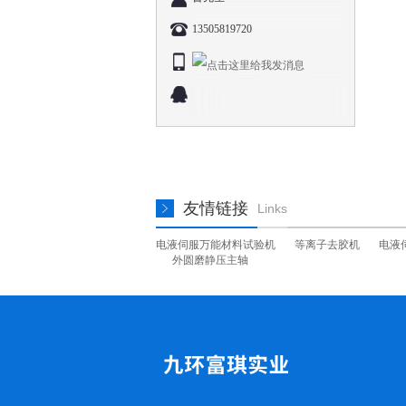
13505819720
友情链接
Links
电液伺服万能材料试验机
等离子去胶机
电液
外圆磨静压主轴