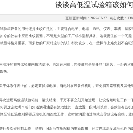
谈谈高低温试验箱该如
更新更新时间：2022-07-27 点击次数：138
试验箱
设备的用处还是比较广泛的，主要适合电子、电器、通讯、仪表、车辆、塑胶
如今的社会中应用比较普遍，不管是大型的工厂或小型都具备。这就衍生的一个问题
就显得格外重要。而多数的厂家对这块的认知都比较少，在一些操作上难免就不会犯
洁净的布将试验箱内擦洗洁净。再次运用前，您要做的是翻开箱门通风，一起再次擦
散热。
关于体系保养上的，必定要拔掉电源，断电时在设备停机时，避免损害紧缩机及其他
再次运用高低温试验箱前，清洗结束，千万不要立刻开始运用，让设备短时刻工作一
何要这么做呢？咱们知道润滑油是有流动性的，当放置一段时刻以后，会致使有些机
降至较低温度则需要压缩机长期连续工作，这时候润滑油过薄就会导致设备磨损，然
进行多次短时刻工作，能够让润滑油在压缩机内重新散布，经过连续深度滋润机件内