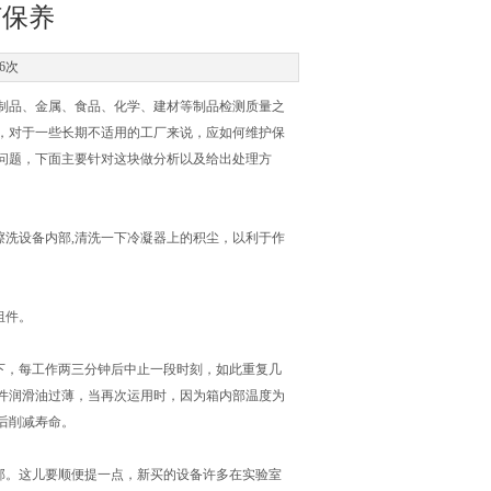
何保养
6次
制品、金属、食品、化学、建材等制品检测质量之
，对于一些长期不适用的工厂来说，应如何维护保
问题，下面主要针对这块做分析以及给出处理方
洗设备内部,清洗一下冷凝器上的积尘，以利于作
组件。
下，每工作两三分钟后中止一段时刻，如此重复几
件润滑油过薄，当再次运用时，因为箱内部温度为
后削减寿命。
部。这儿要顺便提一点，新买的设备许多在实验室