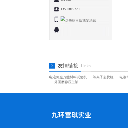
13505819720
友情链接
Links
电液伺服万能材料试验机
等离子去胶机
电液
外圆磨静压主轴