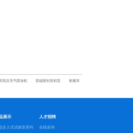
管高压无气喷涂机
双端密封容积泵
射频等
品展示
人才招聘
型步入式试验室系列
在线咨询