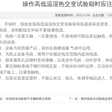
操作高低温湿热交变试验箱时应
更新更新时间：2022-11-04 点击次数：135
1
、开箱时，假如发现
高低温湿热交变实验箱
有机器损坏或变形
毛病，请和配线完毕前不要接通电源。
2
、电线一定要正确，一定要接地，不接地很可能会惹起触电，
大的误差。
3
、设备为非防爆产品，请勿在易燃或爆 气体中运用。
4
、为防止设备毛病，请用户在额定电压范围内提供电源。
5
、箱体通风孔应随时坚持通畅，以免发作毛病，动作异常，寿
6
、要定期检查端子螺钉和固定架，不能在松动时运用，且仪此
端子板上，以避免触电。
7
、仪器在装置设置时，不能让灰尘、线头、铁屑等物品进入，
篇：
恒温恒湿试验箱不冷藏的两大原因
下一篇：
紫外线老化试验箱会受