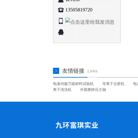
13505819720
友情链接
Links
电液伺服万能材料试验机
等离子去胶机
电
离子清洗机
外圆磨静压主轴