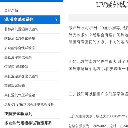
UV紫外
全部产品
温/湿度试验系列
\
做户外照明
户外
显示屏等
很
LED
,
非标高低温湿热试验箱
外光照多久？经常会有客户问到
防锈油脂湿热试验箱
温度有着密切的关系。不同的地
多功能综合性试验室
高低温湿热试验箱
,
比如北方与南方的差异很大
甚至
恒温恒湿试验箱
国外市场每个地方
我们要调查一
,
高低温湿热交变试验箱
高低温试验箱
二、我们可以根据广东气候举例
高低温低气压试验箱
温度/湿度/振动综合环境试验设备
IP防护试验系列
以广东南部为例，取值为
1500KWh
多功能气候模拟试验室系列
总辐射强度为
1120W/m2，这时，在3