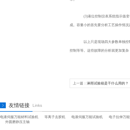
(3)液位控制仪表系统指示值变
成。容量小的首先要分析工艺操作情况
以上只是现场四大参数单独控制
控制等等。这些故障的分析就更加复杂
上一篇：
淋雨试验箱是干什么用的？
友情链接
Links
电液伺服万能材料试验机
等离子去胶机
电液伺服万能试验机
电子拉伸万能
外圆磨静压主轴