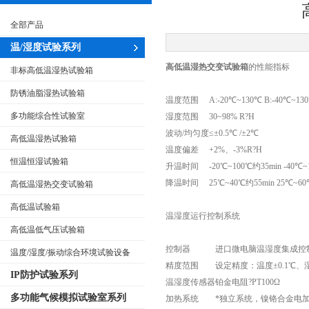
全部产品
温/湿度试验系列
高低温湿热交变试验箱
的
性能指标
非标高低温湿热试验箱
防锈油脂湿热试验箱
温度范围
A:-20℃~130℃ B:-40℃~13
多功能综合性试验室
湿度范围
30~98% R?H
波动/均匀度
≤±0.5℃ /±2℃
高低温湿热试验箱
温度偏差
+2%、-3%R?H
恒温恒湿试验箱
升温时间
-20℃~100℃约35min -40℃
降温时间
25℃~40℃约55min 25℃~60
高低温湿热交变试验箱
高低温试验箱
温湿度运行控制系统
高低温低气压试验箱
控制器
进口微电脑温湿度集成控
温度/湿度/振动综合环境试验设备
精度范围
设定精度：温度±0.1℃、湿度
IP防护试验系列
温湿度传感器
铂金电阻?PT100Ω
多功能气候模拟试验室系列
加热系统
*独立系统，镍铬合金电