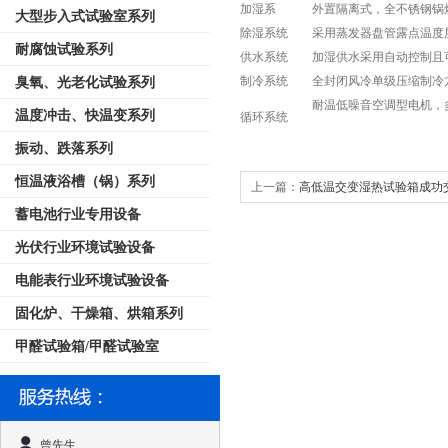
加湿系
外置隔离式，全不锈钢锅
大型步入式试验室系列
除湿系统
采用蒸发器盘管露点温度
耐腐蚀试验系列
供水系统
加湿供水采用自动控制且
制冷系统
全封闭风冷单级压缩制冷方
臭氧、光老化试验系列
耐温低噪音空调型电机，
温度冲击、快温变系列
循环系统
振动、跌落系列
恒温液浴槽（锅）系列
上一篇：
高低温交变湿热试验箱成功
蓄电池行业专用设备
顺利验收！
光伏行业环境试验设备
电能表行业环境试验设备
固化炉、干燥箱、烘箱系列
甲醛试验箱/甲醛试验室
曾先生