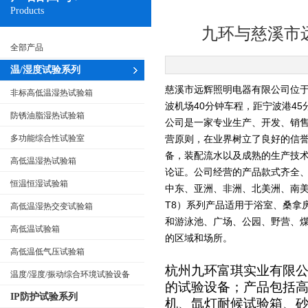
Products
九环与慈溪市
全部产品
温/湿度试验系列
慈溪市远辉照明电器有限公司位于
非标高低温湿热试验箱
波机场40分钟车程，距宁波港4
防锈油脂湿热试验箱
公司是一家专业生产、开发、销售
多功能综合性试验室
营原则，在业界树立了良好的信
备，装配流水以及成熟的生产技术，使
高低温湿热试验箱
论证。公司经营的产品款式齐全、
恒温恒湿试验箱
中东、亚洲、非洲、北美洲、南美
T8）系列产品适用于浴室、桑拿
高低温湿热交变试验箱
和游泳池、广场、公园、野营、
高低温试验箱
的区域和场所。
高低温低气压试验箱
杭州九环富琪实业
有限
温度/湿度/振动综合环境试验设备
的试验设备；产品包括
IP防护试验系列
机、氙灯耐候试验箱、