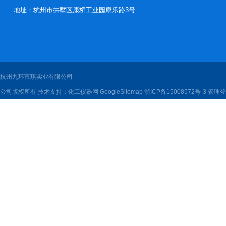
地址：杭州市拱墅区康桥工业园康乐路3号
杭州九环富琪实业有限公司
公司版权所有 技术支持：
化工仪器网
GoogleSitemap
浙ICP备15008572号-3
管理登