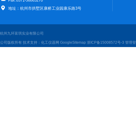
Fax:0571-56863270
地址：杭州市拱墅区康桥工业园康乐路3号
杭州九环富琪实业有限公司
公司版权所有 技术支持：
化工仪器网
GoogleSitemap
浙ICP备15008572号-3
管理登